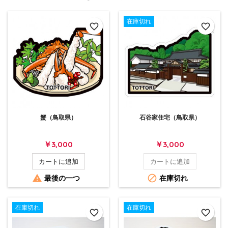
在庫切れ
favorite_border
favorite_border
蟹（鳥取県）
石谷家住宅（鳥取県）
価
価
￥3,000
￥3,000
格
格
カートに追加
カートに追加


最後の一つ
在庫切れ
在庫切れ
在庫切れ
favorite_border
favorite_border