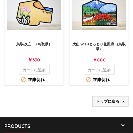
鳥取砂丘 （鳥取県）
大山 WITHとっとり花回廊 （鳥取
県）
価
価
￥330
￥800
格
格
カートに追加
カートに追加


在庫切れ
在庫切れ
トップに戻る


PRODUCTS