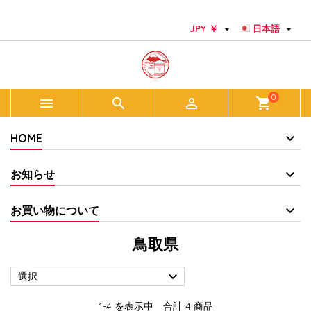
×
×
×
×
Add to wishlist
((modalTitle))
Create wishlist
サインイン


JPY ￥
日本語
add_circle_outline
Create new list
((confirmMessage))
You need to be logged in to save products in your
Wishlist name
wishlist.
0



shopping_cart
((cancelText))
((modalDeleteText))
キャンセル
サインイン
キャンセル
Create wishlist
HOME
お知らせ
お買い物について
鳥取県

選択
1-4 を表示中 合計 4 商品