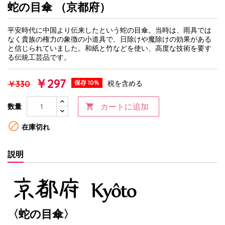
蛇の目傘 （京都府）
平安時代に中国より伝来したという蛇の目傘。当時は、雨具では
なく貴族の権力の象徴の小道具で、日除けや魔除けの効果がある
と信じられていました。和紙と竹などを使い、高度な技術を要す
る伝統工芸品です。
￥297
￥330
保存 10%
税を含める
カートに追加
数量


在庫切れ
説明
〈蛇の目傘〉