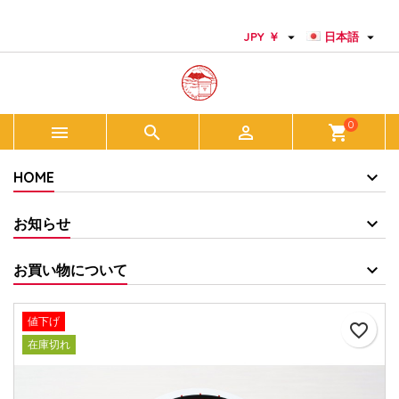
×
×
×
Add to wishlist
Create wishlist
サインイン


JPY ￥
日本語
add_circle_outline
Create new list
You need to be logged in to save products in your
Wishlist name
wishlist.
0



shopping_cart
キャンセル
サインイン
キャンセル
Create wishlist
HOME
お知らせ
お買い物について
値下げ
favorite_border
在庫切れ