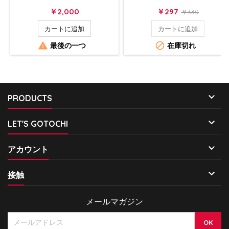
価
価
ベ
￥2,000
￥297
￥330
格
格
ー
カートに追加
カートに追加
ス


最後の一つ
在庫切れ
価
格

PRODUCTS

LET'S GOTOCHI

アカウント

接触
メールマガジン