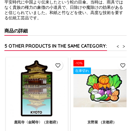
平安時代に中国より伝来したという蛇の目傘。当時は、雨具では
なく貴族の権力の象徴の小道具で、日除けや魔除けの効果がある
と信じられていました。和紙と竹などを使い、高度な技術を要す
る伝統工芸品です。
商品の詳細
5 OTHER PRODUCTS IN THE SAME CATEGORY:
<
>
-10%
favorite_border
favorite_border
在庫切れ
鹿苑寺〈金閣寺〉（京都府）
京野菜 （京都府）