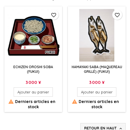
favorite_border
favorite_border
ECHIZEN OROSHI SOBA
HAMAYAKI SABA (MAQUEREAU
(FUKUI)
GRILLÉ) (FUKUI)
Prix
Prix
3 000 ¥
3 000 ¥
Ajouter au panier
Ajouter au panier


Derniers articles en
Derniers articles en
stock
stock
RETOUR EN HAUT
