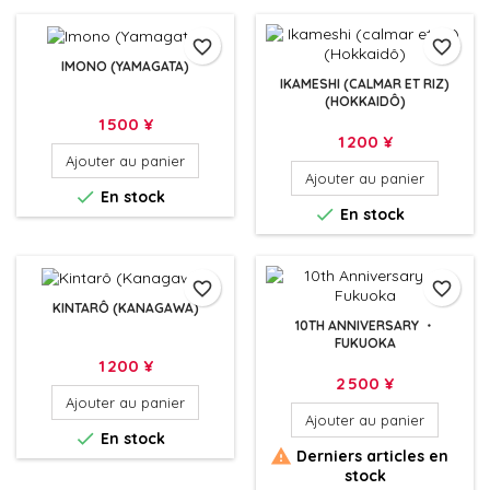
favorite_border
favorite_border
IMONO (YAMAGATA)
IKAMESHI (CALMAR ET RIZ)
(HOKKAIDÔ)
Prix
1 500 ¥
Prix
1 200 ¥
Ajouter au panier
Ajouter au panier

En stock

En stock
favorite_border
favorite_border
KINTARÔ (KANAGAWA)
10TH ANNIVERSARY ・
FUKUOKA
Prix
1 200 ¥
Prix
2 500 ¥
Ajouter au panier
Ajouter au panier

En stock

Derniers articles en
stock