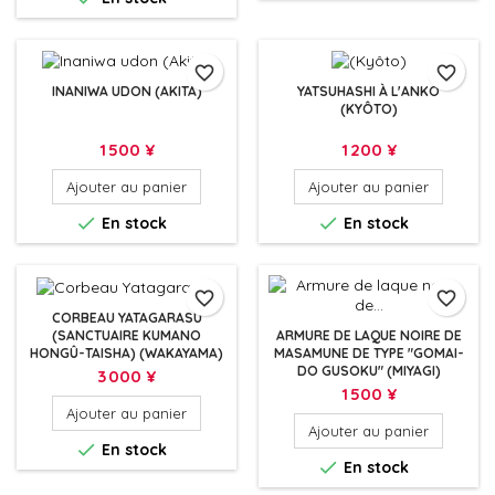
favorite_border
favorite_border
INANIWA UDON (AKITA)
YATSUHASHI À L'ANKO
(KYÔTO)
Prix
Prix
1 500 ¥
1 200 ¥
Ajouter au panier
Ajouter au panier


En stock
En stock
favorite_border
favorite_border
CORBEAU YATAGARASU
(SANCTUAIRE KUMANO
ARMURE DE LAQUE NOIRE DE
HONGÛ-TAISHA) (WAKAYAMA)
MASAMUNE DE TYPE "GOMAI-
DO GUSOKU" (MIYAGI)
Prix
3 000 ¥
Prix
1 500 ¥
Ajouter au panier
Ajouter au panier

En stock

En stock