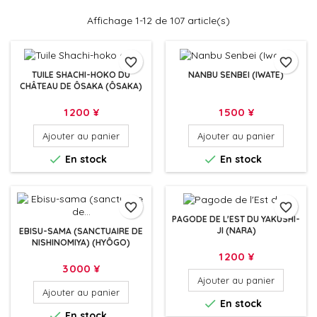
Affichage 1-12 de 107 article(s)
favorite_border
favorite_border
TUILE SHACHI-HOKO DU
NANBU SENBEI (IWATE)
CHÂTEAU DE ÔSAKA (ÔSAKA)
Prix
Prix
1 200 ¥
1 500 ¥
Ajouter au panier
Ajouter au panier


En stock
En stock
favorite_border
favorite_border
PAGODE DE L'EST DU YAKUSHI-
JI (NARA)
EBISU-SAMA (SANCTUAIRE DE
NISHINOMIYA) (HYÔGO)
Prix
1 200 ¥
Prix
3 000 ¥
Ajouter au panier
Ajouter au panier

En stock

En stock