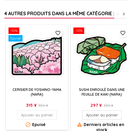
4 AUTRES PRODUITS DANS LA MÊME CATÉGORIE :
<
>
-10%
-10%
favorite_border
favorite_border
Epuisé
CERISIER DE YOSHINO-YAMA
SUSHI ENROULÉ DANS UNE
(NARA)
FEUILLE DE KAKI (NARA)
Prix
Prix
Prix
Prix
315 ¥
297 ¥
350 ¥
330 ¥
de
de
Ajouter au panier
Ajouter au panier
base
base


Epuisé
Derniers articles en
stock